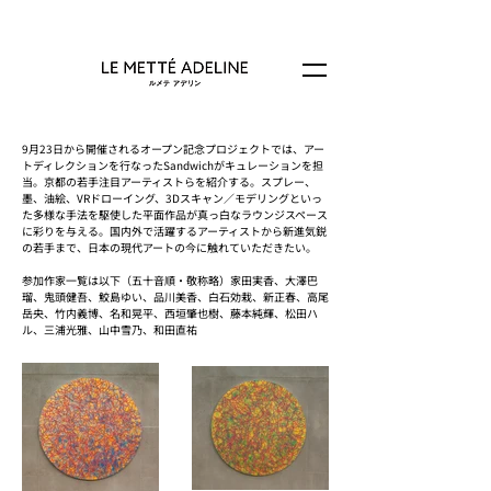
9月23日から開催されるオープン記念プロジェクトでは、アー
トディレクションを行なったSandwichがキュレーションを担
当。京都の若手注目アーティストらを紹介する。スプレー、
墨、油絵、VRドローイング、3Dスキャン／モデリングといっ
た多様な手法を駆使した平面作品が真っ白なラウンジスペース
に彩りを与える。国内外で活躍するアーティストから新進気鋭
の若手まで、日本の現代アートの今に触れていただきたい。
参加作家一覧は以下（五十音順・敬称略）家田実香、大澤巴
瑠、鬼頭健吾、鮫島ゆい、品川美香、白石効栽、新正春、高尾
岳央、竹内義博、名和晃平、西垣肇也樹、藤本純輝、松田ハ
ル、三浦光雅、山中雪乃、和田直祐