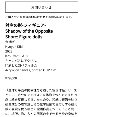
HyoyunKIM_対岸の影_フィ
お問い合わせ
ギュア2023.jpg
ご購入やご質問はお問い合わせをお願いいたします。
対岸の影-フィギュア-
Shadow of the Opposite
Shore: Figure dolls
金 孝妍
Hyoyun KIM
2023
h250 w250 d18
キャンバスにアクリル、
印刷したOHPフィルム
Acrylic on canvas, printed OHP film
¥79,000
「立体と平面の関係性を考察した絵画作品シリーズ
として、紙やキャンバスで立体物を包んでできた凹
凸に線を反復して描いたものや、和紙に銀箔を貼り
硫黄成分の煙で燻しその化学反応で色付けする硫化
銀の表現を使うなどの絵画作品を作っていると共
に、場所、物、人との関係の中で作家自身の身体を