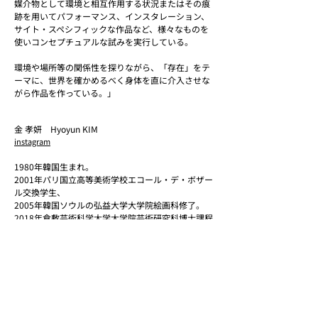
媒介物として環境と相互作用する状況またはその痕
跡を用いてパフォーマンス、インスタレーション、
サイト・スペシフィックな作品など、様々なものを
使いコンセプチュアルな試みを実行している。
環境や場所等の関係性を探りながら、「存在」をテ
ーマに、世界を確かめるべく身体を直に介入させな
がら作品を作っている。」
金 孝妍 Hyoyun KIM
instagram
1980年韓国生まれ。
2001年パリ国立高等美術学校エコール・デ・ボザー
ル交換学生、
2005年韓国ソウルの弘益大学大学院絵画科修了。
2018年倉敷芸術科学大学大学院芸術研究科博士課程
修了。
2019年から2023年同大学芸術学部非常勤講師を経
て、
2023年4月に岡山県文化連盟「おかやま文化芸術ア
ソシエイツ」
プログラム・コーディネーターに就任。岡山を拠点
に活動中。