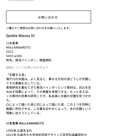
お問い合わせ
ご購入やご質問はお問い合わせをお願いいたします。
Gentle Waves III
川本実果
Mika KAWAMOTO
2023
h455 w380
帆布、発泡バインダー、樹脂顔料
価格についてお問い合わせより
「交錯する波」
海や川の水面は、よく見ると、異なる方向の波どうしが交錯し
てその表層をなしている。
表現研究を重ねてきた発泡バインダーという素材は、凹凸を生
み出す効果によって、その表層を体現できる。もっと言えば、
この素材の効果の研究こそが、私自身に水面の交錯を気づかせ
た。
凸によって描いた波と凹によって描いた波、この２つを同時に
画面に存在させる。この重ね合わせによって、水の交錯という
現象に迫ろうとしている。
川本実果 Mika KAWAMOTO
1999年 広島生まれ
2022年 広島市立大学芸術学部デザイン工芸学科染織造形分