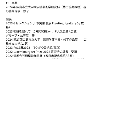
野 卒業
2024年 広島市立大学大学院芸術学研究科（博士前期課程）造
形芸術専攻 修了
個展
2023 Gセレクション 川本実果 個展 Fleeting（gallery G / 広
島）
2023 喧騒を離れて（CREATORE with PULS 広島 / 広島）
グループ・公募展 等
2024 第27回広島市立大学 芸術学部卒業・修了作品展 （広
島市立大学/広島）
2023 FACE展2023 （SOMPO美術館/東京）
2022 Luxembourg Art Prize 2022 芸術功労証書 受領
2022 清風会芸術奨励作品展（五日市記念病院/広島）
2022 NIF・YOUNG TEXTILE 2022 （東京ビッグサイト/東京）
2022 第3回全国大学選抜染色作品展（染・清流館/京都）
2022 第５回日本新工芸学生選抜展（国立新美術館・京都市京
セラ美術館/東京・京都）
2022 第25回広島市立大学 芸術学部卒業・修了作品展 （広
島市立大学/広島）
2021 令和３年度広島県Web公募美術展
2021 Breath -日常の小休止- （広島市立大学芸術資料館/広
島）
2020 広島市立大学芸術学部デザイン工芸学科2年有志展「カ
テゴリー：かわいい」（JMSアステールプラザ 1階市民ギャ
ラリー/広島）
受賞
2024 第27回広島市立大学 芸術学部卒業・修了作品展 修了
制作優秀賞
2023 FACE展2023 オーディエンス賞
2023 学長奨励賞（広島市立大学）