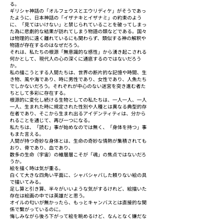
る。
ギリシャ神話の「オルフェウスとエウリディケ」がそうであっ
たように、日本神話の「イザナキとイザナミ」の約束のよう
に、「見てはいけない」と禁じられていることを破ってしまっ
た為に悲劇的な結果が訪れてしまう物語の類などである。国々
は物理的に遠く離れているにも関わらず、類似する神の解釈や
物語が存在するのはなぜだろう。
それは、私たちの根源「無意識的な感性」から湧き起こされる
何かとして、現代人の心の深くに通底するのではないだろう
か。
私の描こうとする人間たちは、世界の断片的な記憶や時間、生
き物、風や海であり、時に男性であり、女性であり、人魚たち
でしかないだろう。それぞれが中心のない迷宮を突き進む者た
ちとして多彩に存在する。
根源的に変化し続ける生物としての私たちは、一人一人、一人
一人、生まれた時に規定された性別や人種とは異なる典型的存
在者であり、そこから生まれ出るアイデンティティは、分から
れることを通じて、再び一つになる。
私たちは、「読む」事が始めなのでは無く、「身体を持つ」事
もまた言える。
人間が持つ奇妙な身体とは、生命の奇妙な情熱が集積されても
おり、骨であり、血であり、
数多の生命（宇宙）の維層層こそが「魂」の焦点ではないだろ
うか。
絵を描く時は気が重る。
白くて大きな四角い平面に、シャバシャバした頼りない絵の具
で描いてみる。
足し算と引き算、半々がいいような気がするけれど、絵描いた
存在は絵画の中では英雄だと思う。
オイルの匂いが無かったら、もっとキャンバスとは直接的な関
係で繋がっているのに。
悔しみながら後ろ下がって絵を眺めるけど、なんとなく嫌だな