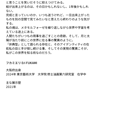
と思うことを笑いだそうに抑えつけてみる。
絵が出来上がるのは、その日かもしれないし、1年後かもしれ
ない。
完成と言っていいのか、いつも迷うけれど、一旦出来上がった
ものを別の空間で見てみたいなと思えたら終わりのような気が
する。
私の魂は、メタモルフォーゼを繰り返しながら世界や宇宙を考
えている途上にある。
人間たちがいつもの用事を過ごすことの奇跡。そして、月と太
陽が当たり前にこの世界に在る事の驚異のように。
「非典型」として語られる存在と、そのアイデンティティの在
処私の目と手が探し続ける事、そしてその実現の驚異こそが、
私がこの世界を知る術なのだろう。
フカミエリ Eri FUKAMI
大阪府出身
2024年 東京藝術大学 大学院 修士油画第六研究室 在学中
主な展示歴
2021年
「曖昧なうねり」Meets Gallery（銀座）
「YOUNG ARTISTS SHOW 2021」Gallery A8T（仙台）
2022年
「You know who I am」個展 MEDEL GALLERY SHU（銀座）
「fictional reality.」個展 biscuit gallery（渋谷）
「フカミエリ特集展」Gallery A8T（仙台）
「grid」biscuit gallery（渋谷）
「One FACE 2022」part2 roadworks gallery（根津）
「CHANTING GALLERY PRIZE 2022」長亭GALLERY（馬喰町）
「ガールビリオ展〜アートって、才能か？〜」寺田倉庫G1ビ
ル（品川）