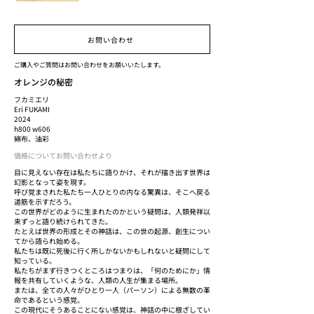
お問い合わせ
ご購入やご質問はお問い合わせをお願いいたします。
オレンジの秘密
フカミエリ
Eri FUKAMI
2024
h800 w606
綿布、油彩
価格についてお問い合わせより
目に見えない存在は私たちに語りかけ、それが描き出す世界は
幻影となって姿を現す。
呼び覚まされた私たち一人ひとりの内なる驚異は、そこへ戻る
道筋を示すだろう。
この世界がどのように生まれたのかという疑問は、人類発祥以
来ずっと語り続けられてきた。
たとえば世界の形成とその神話は、この世の起源、創生につい
てから語られ始める。
私たちは既に死後に行く所しかないかもしれないと疑問にして
知っている。
私たちがまず行きつくところはつまりは、「何のためにか」情
報を共有していくような、人類の人生が集まる場所。
または、全ての人々がひとり一人（パーソン）による無数の革
命であるという感覚。
この現代にそうあることにない感覚は、神話の中に根ざしてい