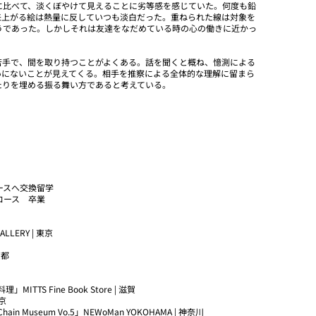
に比べて、淡くぼやけて見えることに劣等感を感じていた。何度も鉛
来上がる絵は熱量に反していつも淡白だった。重ねられた線は対象を
うであった。しかしそれは友達をなだめている時の心の働きに近かっ
苦手で、間を取り持つことがよくある。話を聞くと概ね、憶測による
いにないことが見えてくる。相手を推察による全体的な理解に留まら
たりを埋める振る舞い方であると考えている。
コースへ交換留学
画コース 卒業
ALLERY | 東京
京都
TS Fine Book Store | 滋賀
東京
hain Museum Vo.5」NEWoMan YOKOHAMA | 神奈川