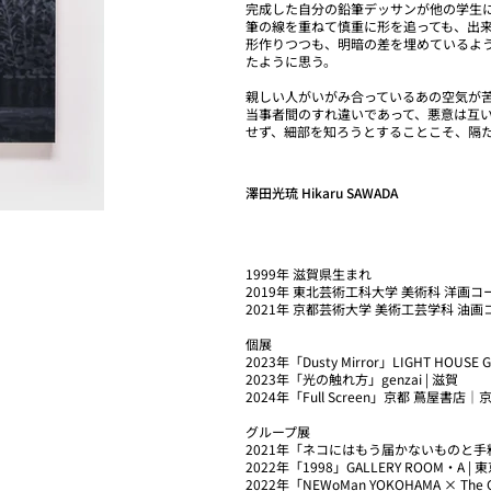
完成した自分の鉛筆デッサンが他の学生
筆の線を重ねて慎重に形を追っても、出
形作りつつも、明暗の差を埋めているよ
たように思う。
親しい人がいがみ合っているあの空気が
当事者間のすれ違いであって、悪意は互
せず、細部を知ろうとすることこそ、隔
澤田光琉 Hikaru SAWADA
1999年 滋賀県生まれ
2019年 東北芸術工科大学 美術科 洋画
2021年 京都芸術大学 美術工芸学科 油
個展
2023年「Dusty Mirror」LIGHT HOUSE G
2023年「光の触れ方」genzai | 滋賀
2024年「Full Screen」京都 蔦屋書店｜
グループ展
2021年「ネコにはもう届かないものと手料理」MIT
2022年「1998」GALLERY ROOM・A | 
2022年「NEWoMan YOKOHAMA × The C