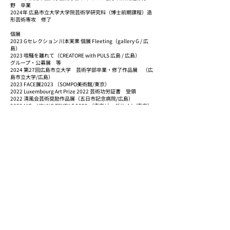
野 卒業
2024年 広島市立大学大学院芸術学研究科（博士前期課程）造
形芸術専攻 修了
個展
2023 Gセレクション 川本実果 個展 Fleeting（gallery G / 広
島）
2023 喧騒を離れて（CREATORE with PULS 広島 / 広島）
グループ・公募展 等
2024 第27回広島市立大学 芸術学部卒業・修了作品展 （広
島市立大学/広島）
2023 FACE展2023 （SOMPO美術館/東京）
2022 Luxembourg Art Prize 2022 芸術功労証書 受領
2022 清風会芸術奨励作品展（五日市記念病院/広島）
2022 NIF・YOUNG TEXTILE 2022 （東京ビッグサイト/東京）
2022 第3回全国大学選抜染色作品展（染・清流館/京都）
2022 第５回日本新工芸学生選抜展（国立新美術館・京都市京
セラ美術館/東京・京都）
2022 第25回広島市立大学 芸術学部卒業・修了作品展 （広
島市立大学/広島）
2021 令和３年度広島県Web公募美術展
2021 Breath -日常の小休止- （広島市立大学芸術資料館/広
島）
2020 広島市立大学芸術学部デザイン工芸学科2年有志展「カ
テゴリー：かわいい」（JMSアステールプラザ 1階市民ギャ
ラリー/広島）
受賞
2024 第27回広島市立大学 芸術学部卒業・修了作品展 修了
制作優秀賞
2023 FACE展2023 オーディエンス賞
2023 学長奨励賞（広島市立大学）