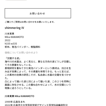
お問い合わせ
ご購入やご質問はお問い合わせをお願いいたします。
shimmering Ⅳ
川本実果
Mika KAWAMOTO
2022
h335 w335
帆布、発泡バインダー、樹脂顔料
価格についてお問い合わせより
「交錯する波」
海や川の水面は、よく見ると、異なる方向の波どうしが交錯し
てその表層をなしている。
表現研究を重ねてきた発泡バインダーという素材は、凹凸を生
み出す効果によって、その表層を体現できる。もっと言えば、
この素材の効果の研究こそが、私自身に水面の交錯を気づかせ
た。
凸によって描いた波と凹によって描いた波、この２つを同時に
画面に存在させる。この重ね合わせによって、水の交錯という
現象に迫ろうとしている。
川本実果 Mika KAWAMOTO
1999年 広島生まれ
2022年 広島市立大学芸術学部デザイン工芸学科染織造形分