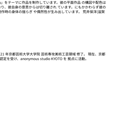
作為」をテーマに作品を制作しています。彼の平面作品 の構図や配色は
り、彼自身の意思からは切り離され ています。にもかかわらず彼の
作時の身体の揺らぎ や偶然性が生み出しています。 荒井保洋(滋賀
021 年京都芸術大学大学院 芸術専攻美術工芸領域 修了。 現在、京都
認定を受け、anonymous studio KYOTO を 拠点に活動。