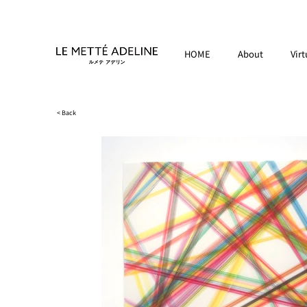
HOME
About
Virt
< Back