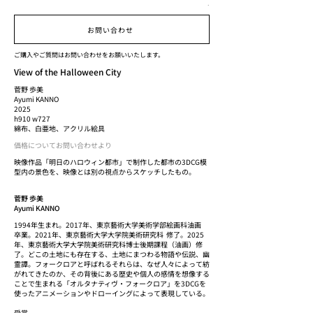
.
お問い合わせ
ご購入やご質問はお問い合わせをお願いいたします。
View of the Halloween City
菅野 歩美
Ayumi KANNO
2025
h910 w727
綿布、白亜地、アクリル絵具
価格についてお問い合わせより
映像作品「明日のハロウィン都市」で制作した都市の3DCG模
型内の景色を、映像とは別の視点からスケッチしたもの。
菅野 歩美
Ayumi KANNO
1994年生まれ。2017年、東京藝術大学美術学部絵画科油画
卒業。2021年、東京藝術大学大学院美術研究科 修了。2025
年、東京藝術大学大学院美術研究科博士後期課程（油画）修
了。どこの土地にも存在する、土地にまつわる物語や伝説、幽
霊譚。フォークロアと呼ばれるそれらは、なぜ人々によって紡
がれてきたのか、その背後にある歴史や個人の感情を想像する
ことで生まれる「オルタナティヴ・フォークロア」を3DCGを
使ったアニメーションやドローイングによって表現している。
受賞