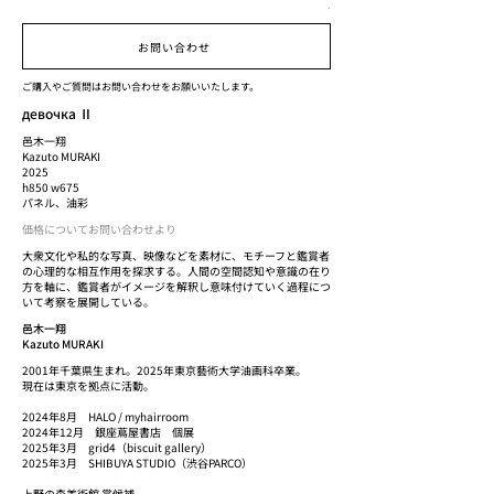
.
お問い合わせ
ご購入やご質問はお問い合わせをお願いいたします。
девочка Ⅱ
邑木一翔
Kazuto MURAKI
2025
h850 w675
パネル、油彩
価格についてお問い合わせより
大衆文化や私的な写真、映像などを素材に、モチーフと鑑賞者
の心理的な相互作用を探求する。人間の空間認知や意識の在り
方を軸に、鑑賞者がイメージを解釈し意味付けていく過程につ
いて考察を展開している。
邑木一翔
Kazuto MURAKI
2001年千葉県生まれ。2025年東京藝術大学油画科卒業。
現在は東京を拠点に活動。
2024年8月 HALO / myhairroom
2024年12月 銀座蔦屋書店 個展
2025年3月 grid4（biscuit gallery）
2025年3月 SHIBUYA STUDIO（渋谷PARCO）
上野の森美術館 賞候補