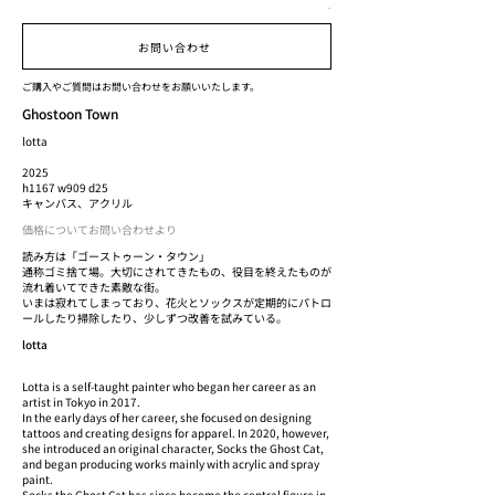
.
お問い合わせ
ご購入やご質問はお問い合わせをお願いいたします。
Ghostoon Town
lotta
2025
h1167 w909 d25
キャンバス、アクリル
価格についてお問い合わせより
読み方は「ゴーストゥーン・タウン」
通称ゴミ捨て場。大切にされてきたもの、役目を終えたものが
流れ着いてできた素敵な街。
いまは寂れてしまっており、花火とソックスが定期的にパトロ
ールしたり掃除したり、少しずつ改善を試みている。
lotta
Lotta is a self-taught painter who began her career as an
artist in Tokyo in 2017.
In the early days of her career, she focused on designing
tattoos and creating designs for apparel. In 2020, however,
she introduced an original character, Socks the Ghost Cat,
and began producing works mainly with acrylic and spray
paint.
Socks the Ghost Cat has since become the central figure in