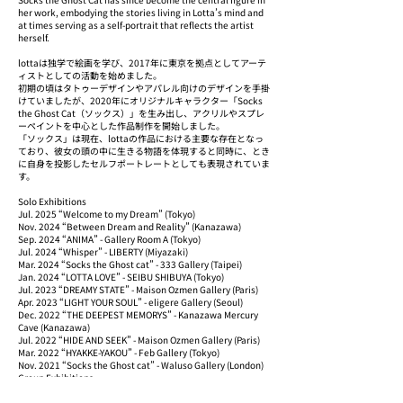
her work, embodying the stories living in Lotta’s mind and
at times serving as a self-portrait that reflects the artist
herself.
lottaは独学で絵画を学び、2017年に東京を拠点としてアーテ
ィストとしての活動を始めました。
初期の頃はタトゥーデザインやアパレル向けのデザインを手掛
けていましたが、2020年にオリジナルキャラクター「Socks
the Ghost Cat（ソックス）」を生み出し、アクリルやスプレ
ーペイントを中心とした作品制作を開始しました。
「ソックス」は現在、lottaの作品における主要な存在となっ
ており、彼女の頭の中に生きる物語を体現すると同時に、とき
に自身を投影したセルフポートレートとしても表現されていま
す。
Solo Exhibitions
Jul. 2025 “Welcome to my Dream” (Tokyo)
Nov. 2024 “Between Dream and Reality” (Kanazawa)
Sep. 2024 “ANIMA” - Gallery Room A (Tokyo)
Jul. 2024 “Whisper” - LIBERTY (Miyazaki)
Mar. 2024 “Socks the Ghost cat” - 333 Gallery (Taipei)
Jan. 2024 “LOTTA LOVE” - SEIBU SHIBUYA (Tokyo)
Jul. 2023 “DREAMY STATE” - Maison Ozmen Gallery (Paris)
Apr. 2023 “LIGHT YOUR SOUL” - eligere Gallery (Seoul)
Dec. 2022 “THE DEEPEST MEMORYS” - Kanazawa Mercury
Cave (Kanazawa)
Jul. 2022 “HIDE AND SEEK” - Maison Ozmen Gallery (Paris)
Mar. 2022 “HYAKKE-YAKOU” - Feb Gallery (Tokyo)
Nov. 2021 “Socks the Ghost cat” - Waluso Gallery (London)
Group Exhibitions
Mar. 2025 “SHIBUYA STUDIO” - Artsticker × PARCO MUSEUM
TOKYO (Tokyo)