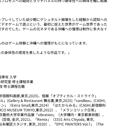
知プロセスへの疑問とタッチパネルの持つ身体性への興味を軸に絵画
をプレイしていた幼少期にゲシュタルト崩壊をした経験から認知への
ビデオゲームで遊ぶという、最初に捉えた世界がゲーム世界であった
ぼすのでした。ゲームの元ネタである沖縄への憧憬は制作に多大なイ
ものはゲーム体験と沖縄への憧憬がもとになっています。
ルの身体性の感覚を表したような作品です。」
画専攻 入学
料研究室 修士課程卒業
攻 修士課程在籍
宿眼科画廊,東京,2025)、個展「オプティカル・ストライク」
Gallery & Restaurant 舞台裏,東京,2025)「sandbox」(CASHI,
（Extra Small,東京,2024）「はたからみる」(CASHI,新宿眼科
（PARCO MUSEUM TOKYO,東京,2022）、「メランコリック日常」
和3年度東京藝術大学卒業作品展「vibration」（大学構内・東京都美術館）、
沢, 2021)、「Remix」（3331 Arts Chiyoda, 東京,
未確認スタジオ, 東京, 2020）、「EPIC PAINTERS Vol.7」（The
。