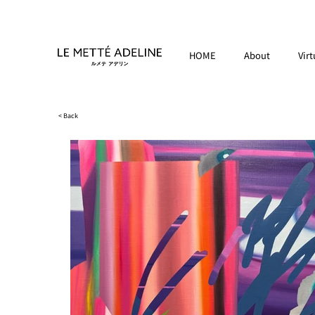
HOME
About
Virt
< Back