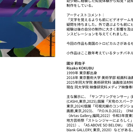
幼少期に経験した知覚体験から知覚・認
制作をしている。
アーティストコメント：
「文字を覚えるよりも前にビデオゲーム
疑問を持ちました。外で遊ぶよりも前に
経験は後の自分の制作に大きく影響を及
ンスピレーションを与えてくれました。
今回の作品も南国のトロピカルさがある
小作品はここ数年考えているタッチパネ
國分 莉佐子
Risako KOKUBU
1999年 東京都出身
2018年 東京藝術大学 美術学部 絵画科油
2025年同大学院 美術研究科 油画技法材
現在 同大学院 映像研究科メディア映像専
主な展示に、「サンプリングセンサー」(新
(CASHI,東京,2025),個展「天穹のスパークル」(
東京,2024)個展「可視光線のコンポジション」
画廊,東京,2023)、「P.O.N.D.2022」
（Artas Gallery,福岡,2022）令
地方芸術祭「ストレンジャーによろしく」 (芸宿, 金
2021）、「AS ABOVE SO BELOW」（四谷
blank GALLERY, 東京, 2020）などがある