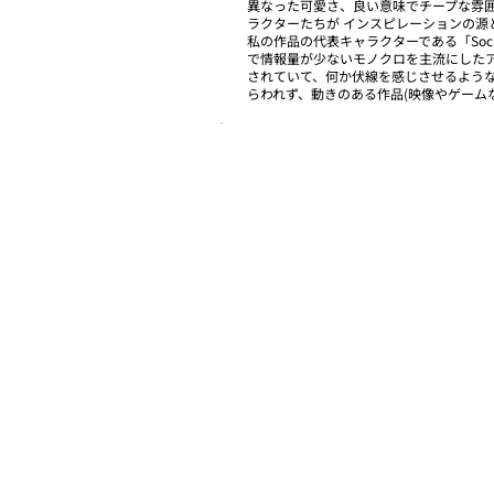
異なった可愛さ、良い意味でチープな雰
ラクターたちが インスピレーションの源
私の作品の代表キャラクターである「Socks th
で情報量が少ないモノクロを主流にしたア
されていて、何か伏線を感じさせるような
らわれず、動きのある作品(映像やゲーム
.