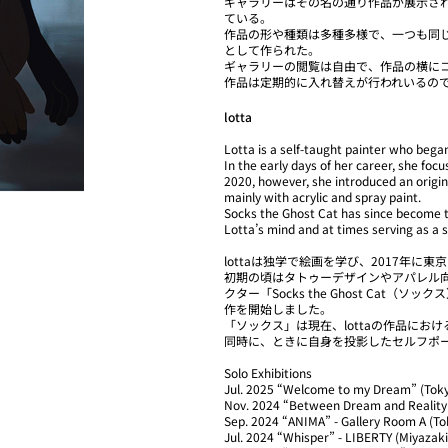
ギャラリーはその名の通り作品が展示さ
ている。
作品の形や種類は多種多様で、一つも同
として作られた。
ギャラリーの閲覧は自由で、作品の横に
作品は定期的に入れ替えが行われいるの
lotta
Lotta is a self-taught painter who began
In the early days of her career, she foc
2020, however, she introduced an origi
mainly with acrylic and spray paint.
Socks the Ghost Cat has since become th
Lotta’s mind and at times serving as a se
lottaは独学で絵画を学び、2017年
初期の頃はタトゥーデザインやアパレル向
クター「Socks the Ghost Ca
作を開始しました。
「ソックス」は現在、lottaの作品に
同時に、ときに自身を投影したセルフポ
Solo Exhibitions
Jul. 2025 “Welcome to my Dream” (Tok
Nov. 2024 “Between Dream and Realit
Sep. 2024 “ANIMA” - Gallery Room A (To
Jul. 2024 “Whisper” - LIBERTY (Miyazaki