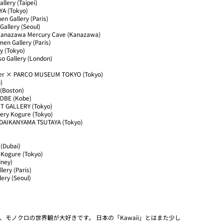
llery (Taipei)
YA (Tokyo)
n Gallery (Paris)
Gallery (Seoul)
Kanazawa Mercury Cave (Kanazawa)
en Gallery (Paris)
y (Tokyo)
so Gallery (London)
cker × PARCO MUSEUM TOKYO (Tokyo)
)
 (Boston)
KOBE (Kobe)
T GALLERY (Tokyo)
ery Kogure (Tokyo)
 DAIKANYAMA TSUTAYA (Tokyo)
 (Dubai)
y Kogure (Tokyo)
dney)
ery (Paris)
lery (Seoul)
ン、モノクロの世界観が大好きです。 日本の「Kawaii」とはまた少し