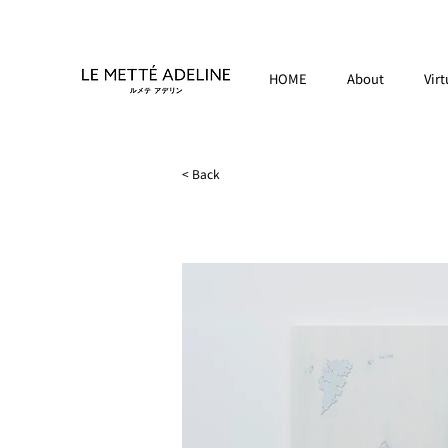
HOME
About
Virt
< Back