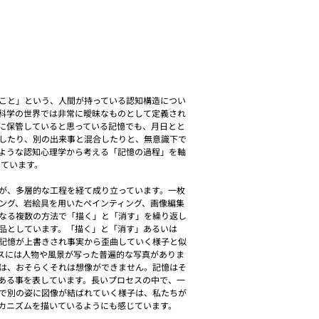
こと」という、人間が持っている認知構造につい
科学の世界では非常に曖昧なものとして定義され
に保管していると思っている記憶でも、月日とと
したり、別の出来事と混合したりと、無意識下で
ような認知心理学から考える「記憶の過程」を軸
しています。
が、多層的な工程を経て成り立っています。一枚
ング、岩絵具を用いたペインティング、画像編集
なる複数の方法で「描く」と「消す」を繰り返し
品としています。「描く」と「消す」あるいは
記憶が上書きされ事実から歪曲していく様子と似
スには人物や風景が写った普遍的な写真がありま
は、おそらくそれは想像ができません。記憶はそ
ある事を表しています。長いプロセスの中で、一
で別の姿に図像が結ばれていく様子は、私たちが
カニズムを描いているようにも感じています。