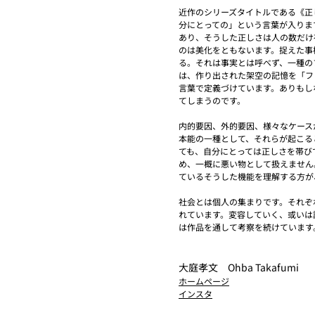
近作のシリーズタイトルである《正
分にとっての」という言葉が入りま
あり、そうした正しさは人の数だけ
のは美化をともないます。捉えた事
る。それは事実とは呼べず、一種の
は、作り出された架空の記憶を「フ
言葉で定義づけています。ありもし
てしまうのです。
内的要因、外的要因、様々なケース
本能の一種として、それらが起こる
ても、自分にとっては正しさを帯び
め、一概に悪い物として扱えません
ているそうした機能を理解する方が
社会とは個人の集まりです。それぞ
れています。変容していく、或いは
は作品を通して考察を続けています
大庭孝文 Ohba Takafumi
ホームページ
インスタ