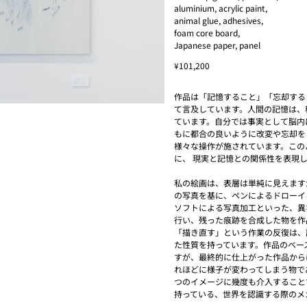
aluminium, acrylic paint,
animal glue, adhesives,
foam core board,
Japanese paper, panel
¥101,200
作品は「記憶すること」「忘却する
て言及しています。人間の記憶は、
ています。自分では事実として脳内
もに都合の良いように改変や忘却を
様々な操作が施されています。この
に、 現実と記憶との関係性を表現
私の絵画は、表層は単純に見えます
の写真を基に、ペンによるドローイ
ソフトによる写真加工といった、異
行い、残った痕跡を合成した物を作
「描き直す」という作業の反復は、
た性質を持っています。作品のベー
すが、最終的に仕上がった作品から
れほどに様子が変わってしまう物で
つのイメージに幾度も介入すること
持っている、世界を認識する際のメ