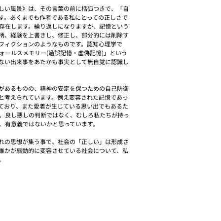
しい風景》は、その言葉の前に括弧つきで、「自
す。あくまでも作者である私にとっての正しさで
存在します。繰り返しになりますが、記憶という
柄、経験を上書きし、修正し、部分的には削除す
フィクションのようなものです。認知心理学で
ォールスメモリー(過誤記憶・虚偽記憶)」という
ない出来事をあたかも事実として無自覚に認識し
があるものの、精神の安定を保つための自己防衛
と考えられています。例え変容された記憶であっ
ており、また愛着が生じている思い出でもあるた
。良し悪しの判断ではなく、むしろ私たちが持っ
、有意義ではないかと思っています。
れの思想が集う事で、社会の「正しい」は形成さ
誰かが扇動的に変容させている社会について、私
。