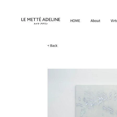
HOME
About
Virt
< Back