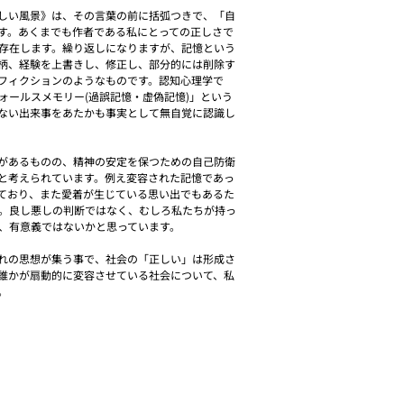
しい風景》は、その言葉の前に括弧つきで、「自
す。あくまでも作者である私にとっての正しさで
存在します。繰り返しになりますが、記憶という
柄、経験を上書きし、修正し、部分的には削除す
フィクションのようなものです。認知心理学で
ォールスメモリー(過誤記憶・虚偽記憶)」という
ない出来事をあたかも事実として無自覚に認識し
があるものの、精神の安定を保つための自己防衛
と考えられています。例え変容された記憶であっ
ており、また愛着が生じている思い出でもあるた
。良し悪しの判断ではなく、むしろ私たちが持っ
、有意義ではないかと思っています。
れの思想が集う事で、社会の「正しい」は形成さ
誰かが扇動的に変容させている社会について、私
。