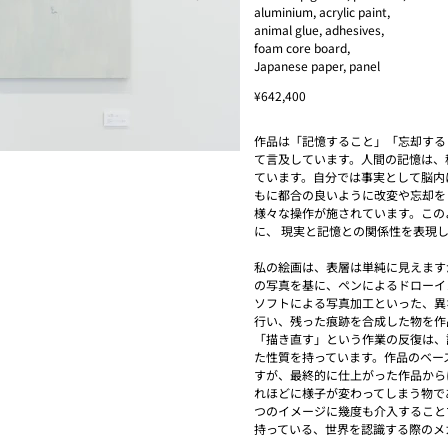
aluminium, acrylic paint,
animal glue, adhesives,
foam core board,
Japanese paper, panel
¥642,400
作品は「記憶すること」「忘却する
て言及しています。人間の記憶は、
ています。自分では事実として脳内
もに都合の良いように改変や忘却を
様々な操作が施されています。この
に、 現実と記憶との関係性を表現
私の絵画は、表層は単純に見えます
の写真を基に、ペンによるドローイ
ソフトによる写真加工といった、異
行い、残った痕跡を合成した物を作
「描き直す」という作業の反復は、
た性質を持っています。作品のベー
すが、最終的に仕上がった作品から
れほどに様子が変わってしまう物で
つのイメージに幾度も介入すること
持っている、世界を認識する際のメ