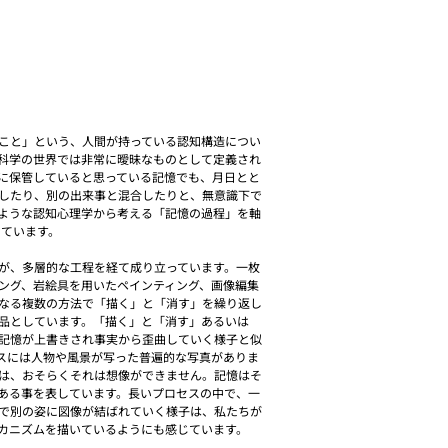
こと」という、人間が持っている認知構造につい
科学の世界では非常に曖昧なものとして定義され
に保管していると思っている記憶でも、月日とと
したり、別の出来事と混合したりと、無意識下で
ような認知心理学から考える「記憶の過程」を軸
しています。
が、多層的な工程を経て成り立っています。一枚
ング、岩絵具を用いたペインティング、画像編集
なる複数の方法で「描く」と「消す」を繰り返し
品としています。「描く」と「消す」あるいは
記憶が上書きされ事実から歪曲していく様子と似
スには人物や風景が写った普遍的な写真がありま
は、おそらくそれは想像ができません。記憶はそ
ある事を表しています。長いプロセスの中で、一
で別の姿に図像が結ばれていく様子は、私たちが
カニズムを描いているようにも感じています。