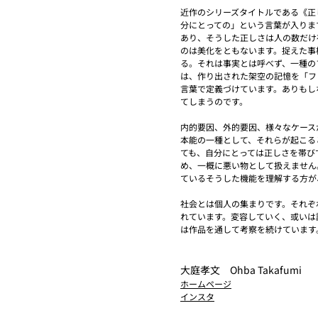
近作のシリーズタイトルである《正
分にとっての」という言葉が入りま
あり、そうした正しさは人の数だけ
のは美化をともないます。捉えた事
る。それは事実とは呼べず、一種の
は、作り出された架空の記憶を「フ
言葉で定義づけています。ありもし
てしまうのです。
内的要因、外的要因、様々なケース
本能の一種として、それらが起こる
ても、自分にとっては正しさを帯び
め、一概に悪い物として扱えません
ているそうした機能を理解する方が
社会とは個人の集まりです。それぞ
れています。変容していく、或いは
は作品を通して考察を続けています
大庭孝文 Ohba Takafumi
ホームページ
インスタ