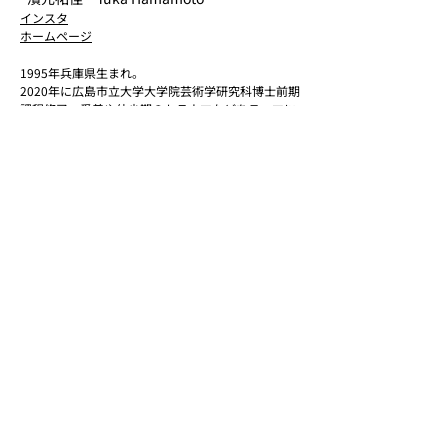
インスタ
ホームページ
1995年兵庫県生まれ。
2020年に広島市立大学大学院芸術学研究科博士前期
課程修了。愛着や幼少期のトラウマなどをテーマに
絵画の制作を行なっている。主なモチーフのぬいぐ
るみは作者自身の捨てきれなかった"心の中のこど
も"を表しており、写実的な表現を扱いながらもポ
ップで可愛らしいぬいぐるみを登場させることで、
現実の生々しい感情や深刻な問題を軽く扱う社会を
シニカルに表現している。
主な展覧会に「神戸アートマルシェ2022」(神戸メ
リケンパークオリエンタルホテル/兵庫)、2021年に
「ONE FRAME OF THE DAY」(MASATAKA
CONTEMPORARY/東京)など。
主な受賞歴は2019 年「第54回昭和会展パリ賞受
賞」、2018年「第5回未来展グランプリ受賞」
お問い合わせ
ご購入やご質問はお問い合わせをお願いいたします。