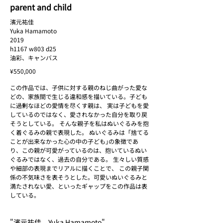
parent and child
parent and child
parent and ch
濱元祐佳
2019
2019
Yuka Hamamoto
h1167 w803 d25
h1167 w803 d25
2019
油彩、キャンバス
油彩、キャンバス
h1167 w803 d25
油彩、キャンバス
¥550,000
この作品では、子供に対する親のねじ曲がった愛な
どの、家族間で生じる違和感を描いている。子ども
に過剰なほどの愛情を尽くす親は、 実は子どもを愛
しているのではなく、愛されなかった自分を取り戻
そうとしている。 そんな親子を私はぬいぐるみを抱
く着ぐるみの親で表現した。 ぬいぐるみは「捨てる
ことが出来なかった心の中の子ども｣の象徴であ
り、この親が可愛がっているのは、抱いているぬい
ぐるみではなく、過去の自分である。 生々しい質感
や細部の表現までリアルに描くことで、 この親子関
係の不気味さを表そうとした。可愛いぬいぐるみと
満たされない愛、といったギャップをこの作品は表
している。
"濱元祐佳 Yuka Hamamoto"