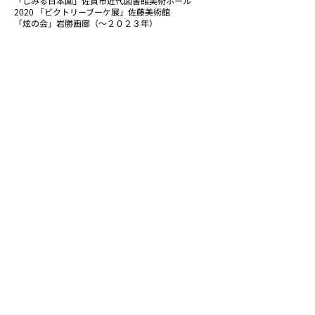
「しみる日本画」佐賀市近代図書館美術ホール
2020 「ビクトリーブーケ展」佐藤美術館
「炫の会」岩勝画廊（～２０２３年）
受賞歴
2023 １０８回 再興院展 奨励賞・天心記念茨城
賞受賞
ローニン | グローバス | ONBEAT アーティスト・イ
ン・レジデンス 佳作賞
2020 ７５回 春の院展奨励賞
2018 ７２回 春の院展 奨励賞
１０３回 再興院展 奨励賞・足立美術館賞
2017 １０２回 再興院展 奨励賞
2016 ７１回 春の院展 奨励賞
１０１回 再興院展 奨励賞
2015 ７０回 春の院展 奨励賞
１００回 再興院展 奨励賞
2014 第二回 郷さくら美術館 桜花賞 奨励賞
６９回 春の院展 奨励賞
９９回 再興院展 奨励賞
2013 ６８回 春の院展 外務大臣賞 奨励賞
再興９８回 院展 奨励賞
2011 再興９６回 院展 奨励賞
2007 有芽の会 法務大臣賞
1999 青垣２００１年日本画展 佳作賞
助成金