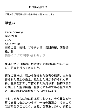
お問い合わせ
ご購入やご質問はお問い合わせをお願いいたします。
蝶使い
Kaori Someya
染谷 香理
2022
h318 w410
岩絵の具、染料、プラチナ箔、雲肌麻紙、薄美濃
紙、膠
価格についてお問い合わせより
東洋の特に日本の江戸時代の絵画材料について学
び、研究を行ってきました。
東洋の画材は、岩から作られた群青や緑青、土から
作られた黄土や白土、風化した貝から作られた胡
粉、金属を加工して作られた鉛丹や朱、植物や虫か
ら抽出した藍や臙脂、金属そのものである金や銀な
ど、実に様々な素材から作られています。
そしてそれらは特に日本画において、全く異なる物
質であるにもかかわらず、一枚の画面の中で決して
混ざり合うことなく、お互いを尊重しあい、調和し