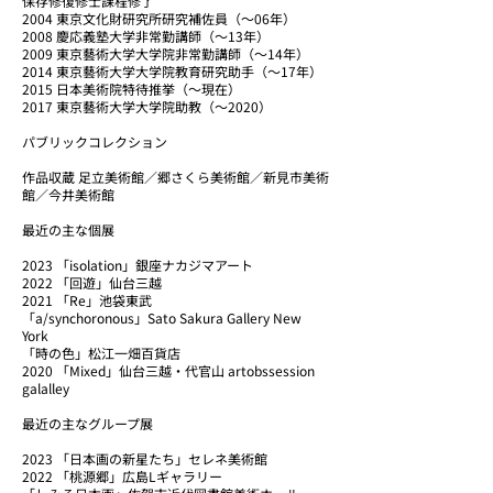
保存修復修士課程修了
2004 東京文化財研究所研究補佐員（～06年）
2008 慶応義塾大学非常勤講師（～13年）
2009 東京藝術大学大学院非常勤講師（～14年）
2014 東京藝術大学大学院教育研究助手（～17年）
2015 日本美術院特待推挙（～現在）
2017 東京藝術大学大学院助教（～2020）
パブリックコレクション
作品収蔵 足立美術館／郷さくら美術館／新見市美術
館／今井美術館
最近の主な個展
2023 「isolation」銀座ナカジマアート
2022 「回遊」仙台三越
2021 「Re」池袋東武
「a/synchoronous」Sato Sakura Gallery New
York
「時の色」松江一畑百貨店
2020 「Mixed」仙台三越・代官山 artobssession
galalley
最近の主なグループ展
2023 「日本画の新星たち」セレネ美術館
2022 「桃源郷」広島Lギャラリー