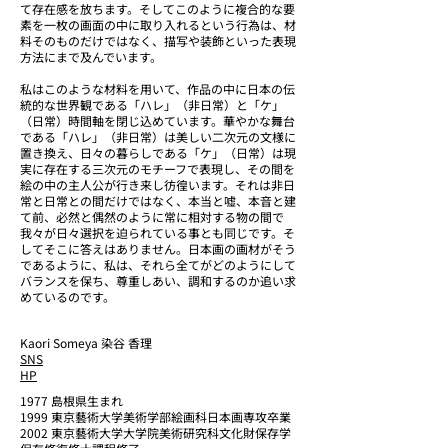
て存在感を放ちます。そしてこのように複合的な要
素を一枚の画面の中に取り入れるという行為は、材
料そのものだけではなく、描写や装飾といった表現
方法にまで及んでいます。
私はこのような材料を用いて、作品の中に日本の伝
統的な世界観である「ハレ」（非日常）と「ケ」
（日常）時間軸を閉じ込めています。華やかな舞台
である「ハレ」（非日常）は美しい二次元の文様に
置き換え、日々の暮らしである「ケ」（日常）は現
実に存在する三次元のモチーフで表現し、その間を
絵の中の主人公が行き来し彷徨います。それは非日
常と日常との間だけではなく、本当と嘘、本音と建
て前、必然と偶然のように常に相対する物の間で
我々が日々選択を迫られている事とも同じです。そ
してそこに答えはありません。日本画の画材がそう
であるように、私は、それら全てがどのようにして
バランスを保ち、尊重しあい、調和するのか追い求
めているのです。
Kaori Someya 染谷 香理
SNS
HP
1977 島根県生まれ
1999 東京藝術大学美術学部絵画科日本画専攻卒業
2002 東京藝術大学大学院美術研究科文化財保存学