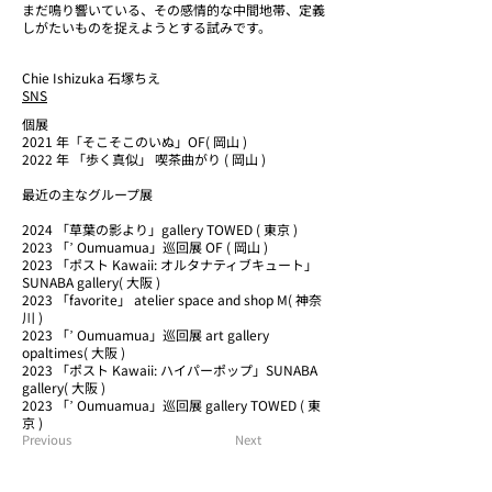
まだ鳴り響いている、その感情的な中間地帯、定義
しがたいものを捉えようとする試みです。
Chie Ishizuka 石塚ちえ
SNS
個展
2021 年「そこそこのいぬ」OF( 岡山 )
2022 年 「歩く真似」 喫茶曲がり ( 岡山 )
最近の主なグループ展
2024 「草葉の影より」gallery TOWED ( 東京 )
2023 「ʼ Oumuamua」巡回展 OF ( 岡山 )
2023 「ポスト Kawaii: オルタナティブキュート」
SUNABA gallery( 大阪 )
2023 「favorite」 atelier space and shop M( 神奈
川 )
2023 「ʼ Oumuamua」巡回展 art gallery
opaltimes( 大阪 )
2023 「ポスト Kawaii: ハイパーポップ」SUNABA
gallery( 大阪 )
2023 「ʼ Oumuamua」巡回展 gallery TOWED ( 東
京 )
Previous
Next