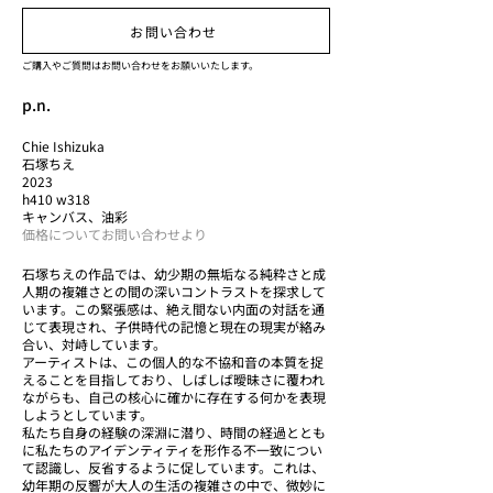
お問い合わせ
ご購入やご質問はお問い合わせをお願いいたします。
p.n.
Chie Ishizuka
石塚ちえ
2023
h410 w318
キャンバス、油彩
価格についてお問い合わせより
石塚ちえの作品では、幼少期の無垢なる純粋さと成
人期の複雑さとの間の深いコントラストを探求して
います。この緊張感は、絶え間ない内面の対話を通
じて表現され、子供時代の記憶と現在の現実が絡み
合い、対峙しています。
アーティストは、この個人的な不協和音の本質を捉
えることを目指しており、しばしば曖昧さに覆われ
ながらも、自己の核心に確かに存在する何かを表現
しようとしています。
私たち自身の経験の深淵に潜り、時間の経過ととも
に私たちのアイデンティティを形作る不一致につい
て認識し、反省するように促しています。これは、
幼年期の反響が大人の生活の複雑さの中で、微妙に