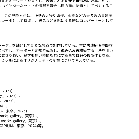
連するキーワードを入力し、表示される画像を無作為に収集、印刷、
ないインターネット上の情報を複合し目の前に物質として出力するこ
る。この制作方法は、神話の人物や妖怪、幽霊などの大多数の共通認
ュレータとして機能し、思念などを形にする際はコンバーターとして
ラージュを軸として新たな視点で制作している。主に古典絵画や既存
に出力し、カッターと定規で裁断し、編み込み再構築する手法を用い
と混ざりあい、途方も無い時間を共にする事で自身の複製体となる。
り合う事によるオリジナリティの所在について考えている。
京、2023）、
東京、2023）、
京、2023)、
24）、
KYO、東京、2025)
orks gallery、東京）、
d works gallery、東京）、
A ATRIUM、東京、2024)等。