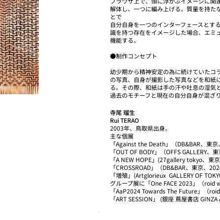
ブラウザ上で、頭に浮かぶイメージに関
解体し、一つに編み上げる。質量を持た
とで
自分自身を一つのインターフェースとす
識を持つ存在をイメージした場合、エミ
機能する。
●制作コンセプト
幼少期から精神安定の為に続けていたコ
の写真、自身が撮影した写真などを和紙
る。その際、和紙は手の汗や吐息の湿気
過去のモチーフと現在の自分自身が混ざ
寺尾 瑠生
Rui TERAO
2003年、鳥取県出身。
主な個展
「Against the Death」（DB&BAR、東
「OUT OF BODY」（OFFS GALLERY、
「A NEW HOPE」(27gallery tokyo、東
「CROSSROAD」（DB&BAR、東京、20
「増殖」(Artglorieux GALLERY OF TO
グループ展に「One FACE 2023」（roid w
「AaP2024 Towards The Future」（roi
「ART SESSION」 (銀座 蔦屋書店 GINZ
.