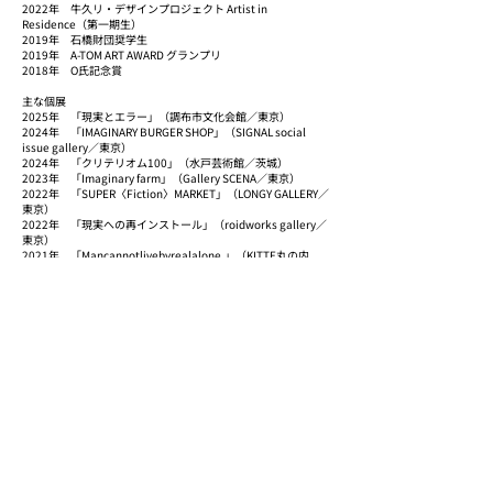
2022年 牛久リ・デザインプロジェクト Artist in
Residence（第一期生）
2019年 石橋財団奨学生
2019年 A-TOM ART AWARD グランプリ
2018年 O氏記念賞
主な個展
2025年 「現実とエラー」（調布市文化会館／東京）
2024年 「IMAGINARY BURGER SHOP」（SIGNAL social
issue gallery／東京）
2024年 「クリテリオム100」（水戸芸術館／茨城）
2023年 「Imaginary farm」（Gallery SCENA／東京）
2022年 「SUPER〈Fiction〉MARKET」（LONGY GALLERY／
東京）
2022年 「現実への再インストール」（roidworks gallery／
東京）
2021年 「Mancannotlivebyrealalone.」（KITTE丸の内
REAL by ArtSticker／東京）
2021年 「sampling theorem」（Montblanc 銀座／東京）
2021年 「曖昧とのランデブー」（コートヤードHIROO／東
京）