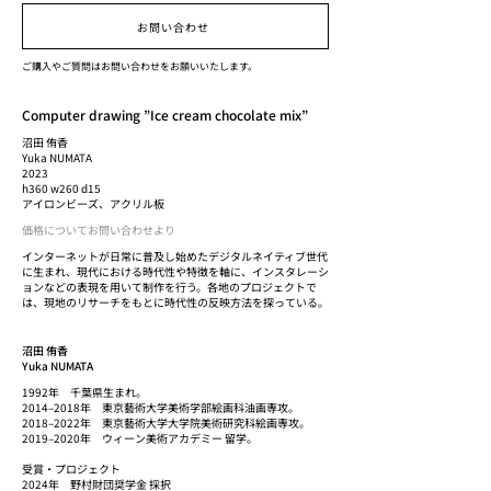
お問い合わせ
ご購入やご質問はお問い合わせをお願いいたします。
Computer drawing ”Ice cream chocolate mix”
沼田 侑香
Yuka NUMATA
2023
h360 w260 d15
アイロンビーズ、アクリル板
価格についてお問い合わせより
インターネットが日常に普及し始めたデジタルネイティブ世代
に生まれ、現代における時代性や特徴を軸に、インスタレーシ
ョンなどの表現を用いて制作を行う。各地のプロジェクトで
は、現地のリサーチをもとに時代性の反映方法を探っている。
沼田 侑香
Yuka NUMATA
1992年 千葉県生まれ。
2014–2018年 東京藝術大学美術学部絵画科油画専攻。
2018–2022年 東京藝術大学大学院美術研究科絵画専攻。
2019–2020年 ウィーン美術アカデミー 留学。
受賞・プロジェクト
2024年 野村財団奨学金 採択