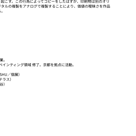
を起こす。この行為によってコピーをしたはずが、印刷物は別のオリ
ジタルの複製をアナログで複製することにより、価値の曖昧さを作品
る。
卒業。
科ペインティング領域 修了。京都を拠点に活動。
Y SHU／個展）
テラス）
渋谷）