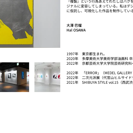
『複製』という行為あえてわたしはバグ
ジナルに変容してしまっている。私はデ
に仮託し、可視化した作品を制作してい
大澤 巴瑠
Hal OSAWA
1997年 東京都生まれ。
2020年 多摩美術大学美術学部油画科 
2022年 京都芸術大学大学院芸術研究
2022年 「ERROR」（MEDEL GALLER
2022年 二次元派展（代官山ヒルサイド
2021年 SHIBUYA STYLE vol.15（西武