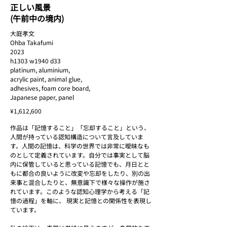
正しい風景
正しい風景 (午前中の境内)
正しい風景 (
(午前中の境内)
2023
2023
h1303 w1940 d33
h1303 w1940 d33
大庭孝文
platinum, aluminium, acrylic paint, animal
platinum, aluminium, a
Ohba Takafumi
glue,
glue,
2023
adhesives, foam core board,
adhesives, foam core
h1303 w1940 d33
Japanese paper, panel
Japanese paper, pane
platinum, aluminium,
acrylic paint, animal glue,
adhesives, foam core board,
Japanese paper, panel
¥1,612,600
作品は「記憶すること」「忘却すること」という、
人間が持っている認知構造について言及していま
す。人間の記憶は、科学の世界では非常に曖昧なも
のとして定義されています。自分では事実として脳
内に保管していると思っている記憶でも、月日とと
もに都合の良いように改変や忘却をしたり、別の出
来事と混合したりと、無意識下で様々な操作が施さ
れています。このような認知心理学から考える「記
憶の過程」を軸に、 現実と記憶との関係性を表現し
ています。