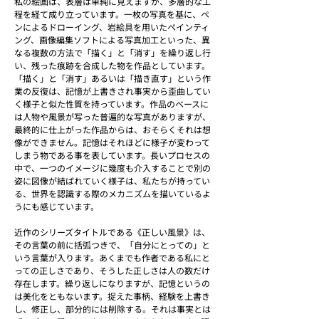
私の絵画は、表層は単純に見えますが、多層的な工
程を経て成り立っています。一枚の写真を基に、ペ
ンによるドローイング、岩絵具を用いたペインティ
ング、画像編集ソフトによる写真加工といった、異
なる複数の方法で「描く」と「消す」を繰り返し行
い、残った痕跡を合成した物を作品としています。
「描く」と「消す」あるいは「描き直す」という作
業の反復は、記憶が上書きされ事実から歪曲してい
く様子と似た性質を持っています。作品のベースに
は人物や風景が写った普遍的な写真がありますが、
最終的に仕上がった作品からは、おそらくそれは想
像ができません。記憶はそれほどに様子が変わって
しまう物である事を表しています。長いプロセスの
中で、一つのイメージに幾度も介入することで別の
姿に図像が結ばれていく様子は、私たちが持ってい
る、世界を認識する際のメカニズムを描いているよ
うにも感じています。
近作のシリーズタイトルである《正しい風景》は、
その言葉の前に括弧つきで、「自分にとっての」と
いう言葉が入ります。あくまでも作者である私にと
っての正しさであり、そうした正しさは人の数だけ
存在します。繰り返しになりますが、記憶というの
は美化をともないます。捉えた事柄、経験を上書き
し、修正し、部分的には削除する。それは事実とは