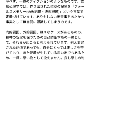
呼べず、一種のフィクションのようなものです。認
知心理学では、作り出された架空の記憶を「フォー
ルスメモリー(過誤記憶・虚偽記憶)」という言葉で
定義づけています。ありもしない出来事をあたかも
事実として無自覚に認識してしまうのです。
内的要因、外的要因、様々なケースがあるものの、
精神の安定を保つための自己防衛本能の一種とし
て、それらが起こると考えられています。例え変容
された記憶であっても、自分にとっては正しさを帯
びており、また愛着が生じている思い出でもあるた
め、一概に悪い物として扱えません。良し悪しの判
断ではなく、むしろ私たちが持っているそうした機
能を理解する方が、有意義ではないかと思っていま
す。
社会とは個人の集まりです。それぞれの思想が集う
事で、社会の「正しい」は形成されています。変容
していく、或いは誰かが扇動的に変容させている社
会について、私は作品を通して考察を続けていま
す。
大庭孝文 Ohba Takafumi
ホームページ