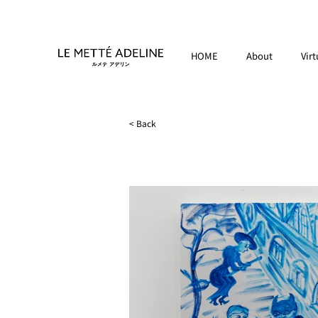
HOME
About
Virt
< Back