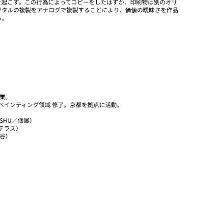
を起こす。この行為によってコピーをしたはずが、印刷物は別のオリ
ジタルの複製をアナログで複製することにより、価値の曖昧さを作品
る。
卒業。
科ペインティング領域 修了。京都を拠点に活動。
Y SHU／個展）
テラス）
渋谷）