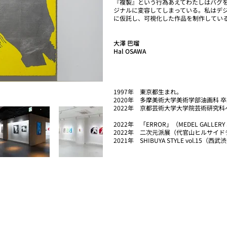
『複製』という行為あえてわたしはバグ
ジナルに変容してしまっている。私はデ
に仮託し、可視化した作品を制作してい
大澤 巴瑠
Hal OSAWA
1997年 東京都生まれ。
2020年 多摩美術大学美術学部油画科 
2022年 京都芸術大学大学院芸術研究
2022年 「ERROR」（MEDEL GALLER
2022年 二次元派展（代官山ヒルサイド
2021年 SHIBUYA STYLE vol.15（西武