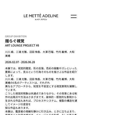
GROUP EXHIBITION
揺らぐ視覚
ART LOUNGE PROJECT #8
川人 綾、三浦 光雅、沼田 侑香、大澤 巴瑠、竹内 義博、大和
美緒
2026.02.07 - 2026.06.28
本展では、視覚的錯覚、形の反復、色彩の振動やズレといった
要素によって、見るという行為そのものを揺さぶる作品を紹介
します。
川人 綾、三浦 光雅、沼田 侑香、大澤 巴瑠、竹内 義博、大和
美緒の6名のアーティストは、それぞれ
異なるアプローチから、知覚を不安定にする視覚表現を展開し
ています。
こうした視覚的現象は共通点でありながら、その背景にある制
作の出発点や方法はさまざまです。身体的・感覚的な表現から
生まれる作品もあれば、プロセスやシステム、複製の構造を通
してイメージの変容を
探る作品もあります。
本展は、鑑賞者の視線を静かに引き込み、ときに立ち止まり、
見直すことを促す場です。イメージとその生成、そして見る者