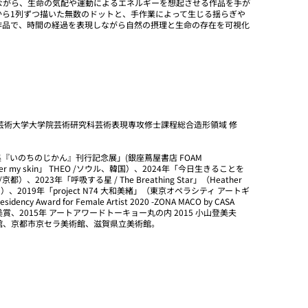
ながら、生命の気配や運動によるエネルギーを想起させる作品を手が
から1列ずつ描いた無数のドットと、手作業によって生じる揺らぎや
作品で、時間の経過を表現しながら自然の摂理と生命の存在を可視化
都造形芸術大学大学院芸術研究科芸術表現専攻修士課程総合造形領域 修
集『いのちのじかん』刊行記念展」(銀座蔦屋書店 FOAM
nder my skin」 THEO /ソウル、韓国）、2024年「今日生きることを
2023年「呼吸する星 / The Breathing Star」（Heather
メリカ）、2019年「project N74 大和美緒」（東京オペラシティ アートギ
 Award for Female Artist 2020 -ZONA MACO by CASA
山口裕美賞、2015年 アートアワードトーキョー丸の内 2015 小山登美夫
館、京都市京セラ美術館、滋賀県立美術館。