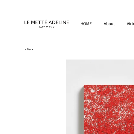
HOME
About
Virt
< Back