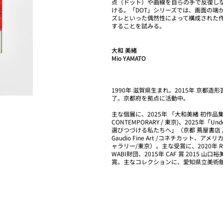
点（ドット）や曲線を自らの手で反復し
ける。「DOT」シリーズでは、画面の端
ズレといった偶然性によって構成された
することを試みる。
大和 美緒
Mio YAMATO
1990年 滋賀県生まれ。2015年 京
了。京都府を拠点に活動中。
主な個展に、2025年 「大和美緒 初作品
CONTEMPORARY / 東京)、2025年「U
選びつづける私たちへ」（京都 蔦屋書店 /京都）、
Gaudio Fine Art /コネチカット、ア
ャラリー/東京）。主な受賞に、2020年 Residency
WABI財団、2015年 CAF 賞 2015 
賞。主なコレクションに、愛知県立美術