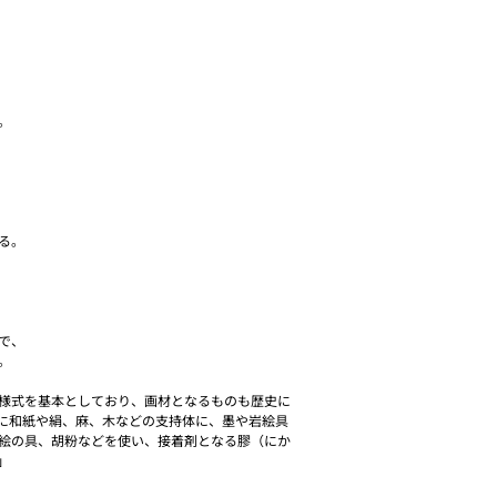
。
る。
で、
。
様式を基本としており、画材となるものも歴史に
に和紙や絹、麻、木などの支持体に、墨や岩絵具
絵の具、胡粉などを使い、接着剤となる膠（にか
」