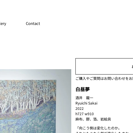
lery
Contact
ご購入やご質問はお問い合わせをお
白昼夢
酒井 龍一
Ryuichi Sakai
2022
h727 w910
麻布、膠、箔、岩絵具
「向こう側は変化したのか。