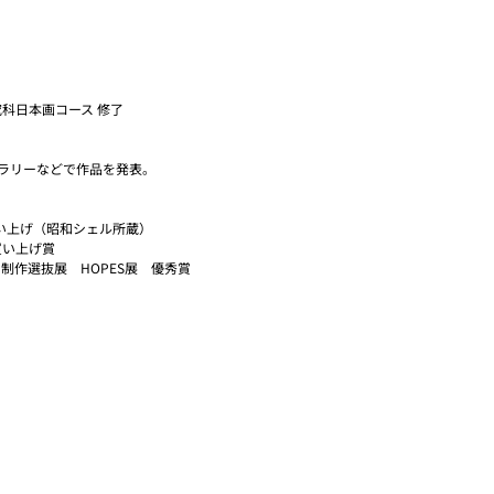
究科日本画コース 修了
ラリーなどで作品を発表。
買い上げ（昭和シェル所蔵）
買い上げ賞
選抜展 HOPES展 優秀賞