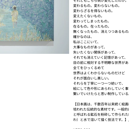
それともこちら側が変化したのか。
変わるもの。変わらないもの。
変わらざるを得ないもの。
変えたくないもの。
変わってしまったもの。
在るもの。在ったもの。
無くなったもの、消えつつあるもの
確かなのは、
私はここにいて、
大事なものがあって、
失いたくない関係があって、
それでも消えていく記憶があって、
目の前に相対する不明瞭な世界があ
全てをひっくるめて
世界はよくわからないものだけど
それが面白いし美しい。
それらを丁寧に一つ一つ紡いで、
絵にして色や形にあらわしていく事
繋いでいけたらと思い制作している
【日本画は、千数百年以来続く絵画
培われた伝統的な素材です。一般的
と呼ばれる鉱石を粉砕して作られた
わ）と水で溶いて描く技法です。】