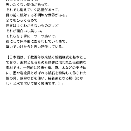
失いたくない関係があって、
それでも消えていく記憶があって、
目の前に相対する不明瞭な世界がある。
全てをひっくるめて
世界はよくわからないものだけど
それが面白いし美しい。
それらを丁寧に一つ一つ紡いで、
絵にして色や形にあらわしていく事で、
繋いでいけたらと思い制作している。
【日本画は、千数百年以来続く絵画様式を基本とし
ており、画材となるものも歴史に培われた伝統的な
素材です。一般的に和紙や絹、麻、木などの支持体
に、墨や岩絵具と呼ばれる鉱石を粉砕して作られた
絵の具、胡粉などを使い、接着剤となる膠（にか
わ）と水で溶いて描く技法です。】」
酒井 龍一 Ryuichi Sakai
1984 佐賀県生まれ
2008 市立尾道大学大学院美術研究科日本画コース
修了
日本美術院院友