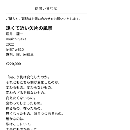
DSC01230_edited.jpg
お問い合わせ
ご購入やご質問はお問い合わせをお願いいたします。
遠くて近い欠片の風景
酒井 龍一
Ryuichi Sakai
2022
h457 w610
麻布、膠、岩絵具
¥220,000
「向こう側は変化したのか。
それともこちら側が変化したのか。
変わるもの。変わらないもの。
変わらざるを得ないもの。
変えたくないもの。
変わってしまったもの。
在るもの。在ったもの。
無くなったもの、消えつつあるもの。
確かなのは、
私はここにいて、
大事なものがあって、