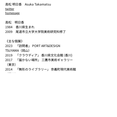
高松 明日香 Asuka Takamatsu
twitter
homepage
高松 明日香
1984 香川県生まれ
2009 尾道市立大学大学院美術研究科修了
《主な個展》
2023 「訪問者」 PORT ART&DESIGN
TSUYAMA（岡山）
2019 「クラウディア」 香川県文化会館 (香川)
2017 「届かない場所」 三鷹市美術ギャラリー
（東京）
2014 「無形のライブラリー」 奈義町現代美術館
（岡山）
《主なグループ展》
2021 「シェル美術賞展アーティスト・セレクショ
ン2021」 国立新美術館（東京）
2017 「第七回I氏賞受賞作家展 ダイアローグ」 岡
山県立美術館 (岡山)
2017 「VOCA展 現代美術の展望-新しい平面の作
家たち」 上野の森美術館（東京）
2013 「高松コンテンポラリーアート・アニュアル
vol.03 DAYDREAMS／夢のゆくえ」高松市美術館