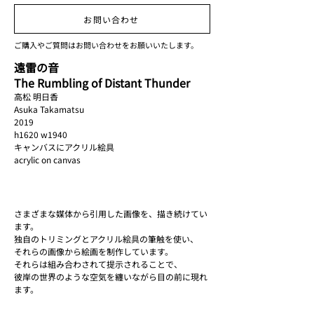
The Rumbling of Distant
お問い合わせ
Thunder.jpg
ご購入やご質問はお問い合わせをお願いいたします。
遠雷の音
The Rumbling of Distant Thunder
高松 明日香
Asuka Takamatsu
2019
h1620 w1940
キャンバスにアクリル絵具
acrylic on canvas
さまざまな媒体から引用した画像を、描き続けてい
ます。
独自のトリミングとアクリル絵具の筆触を使い、
それらの画像から絵画を制作しています。
それらは組み合わされて提示されることで、
彼岸の世界のような空気を纏いながら目の前に現れ
ます。