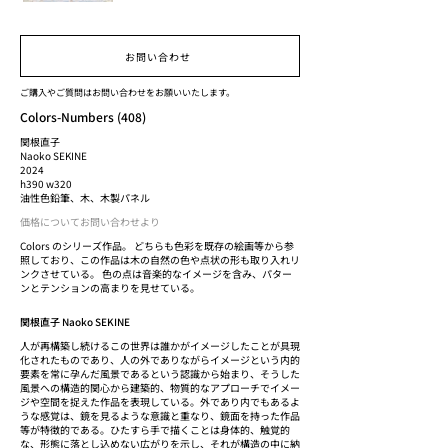
お問い合わせ
ご購入やご質問はお問い合わせをお願いいたします。
Colors-Numbers (408)
関根直子
Naoko SEKINE
2024
h390 w320
油性色鉛筆、木、木製パネル
価格についてお問い合わせより
Colors のシリーズ作品。 どちらも色彩を既存の絵画等から参
照しており、この作品は木の自然の色や点状の形も取り入れリ
ンクさせている。 色の点は音楽的なイメージを含み、パター
ンとテンションの高まりを見せている。
関根直子 Naoko SEKINE
人が再構築し続けるこの世界は誰かがイメージしたことが具現
化されたものであり、人の外でありながらイメージという内的
要素を常に孕んだ風景であるという認識から始まり、そうした
風景への構造的関心から建築的、物質的なアプローチでイメー
ジや空間を捉えた作品を表現している。外であり内でもあるよ
うな感覚は、鏡を見るような意識と重なり、鏡面を持った作品
等が特徴的である。ひたすら手で描くことは身体的、触覚的
な、形態に落とし込めない広がりを示し、それが構造の中に納