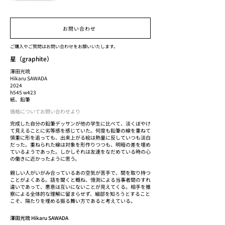
お問い合わせ
ご購入やご質問はお問い合わせをお願いいたします。
星（graphite）
澤田光琉
Hikaru SAWADA
2024
h545 w423
紙、鉛筆
価格についてお問い合わせより
完成した自分の鉛筆デッサンが他の学生に比べて、淡くぼやけ
て見えることに劣等感を感じていた。何度も鉛筆の線を重ねて
慎重に形を追っても、出来上がる絵は熱量に反していつも淡白
だった。重ねられた線は対象を形作りつつも、明暗の差を埋め
ているようであった。しかしそれは友達をなだめている時の心
の働きに近かったように思う。
親しい人がいがみ合っているあの空気が苦手で、間を取り持つ
ことがよくある。話を聞くと概ね、憶測による当事者間のすれ
違いであって、悪意は互いにないことが見えてくる。相手を推
察による全体的な理解に留まらせず、細部を知ろうとすること
こそ、隔たりを埋める振る舞い方であると考えている。
澤田光琉 Hikaru SAWADA