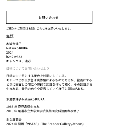
お問い合わせ
ご購入やご質問はお問い合わせをお願いいたします。
無題
木浦奈津子
Natsuko KIURA
2024
h242 w333
キャンバス、油彩
価格についてお問い合わせより
日常の中で目にする景色を絵画にしている。
モチーフとなる景色は実体験によるものであるが、絵画にする
ときに画面との間に心理的な距離を作って描く。その距離から
生まれる、景色の自立や変容していく様子に興味がある。
木浦奈津子 Natsuko KIURA
1985 年 鹿児島県生まれ
2010 年 尾道市立大学大学院美術研究科油画専攻修了
主な展覧会
2024 年 個展「VISTAS」(The Breeder Gallery /Athens)
2023 年 遠距離現在 Universal / Remote(熊本市現代美術館/国
立新美術館/広島市現代美術館)
2022 年 VOCA 展 2022(上野の森美術館/東京)