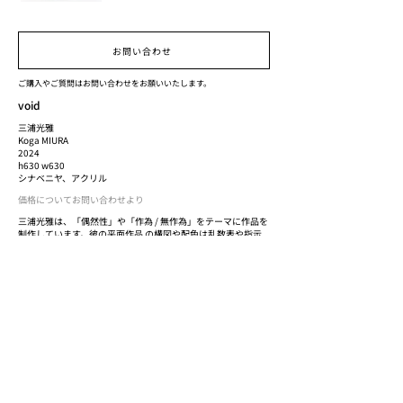
お問い合わせ
ご購入やご質問はお問い合わせをお願いいたします。
void
三浦光雅
Koga MIURA
2024
h630 w630
シナベニヤ、アクリル
価格についてお問い合わせより
三浦光雅は、「偶然性」や「作為 / 無作為」をテーマに作品を
制作しています。彼の平面作品 の構図や配色は乱数表や指示
書などによって決定されており、彼自身の意思からは切り離さ
れ ています。にもかかわらず彼のそれぞれの作品に現れる固
有の表情は、制作時の身体の揺らぎ や偶然性が生み出してい
ます。 荒井保洋(滋賀県立美術館主任学芸員)
三浦光雅 Koga MIURA
1997 年、東京都生まれ、山口県出身。2021 年京都芸術大学
大学院 芸術専攻美術工芸領域 修了。 現在、京都市のプログラ
ム「Arts Aid Kyoto」の事業認定を受け、anonymous studio
KYOTO を 拠点に活動。
Previous
Next