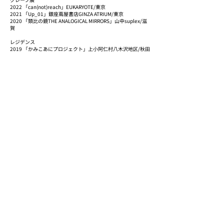
2022 「can(not)reach」EUKARYOTE/東京
2021 「Up_01」銀座蔦屋書店GINZA ATRIUM/東京
2020 「類比の鏡THE ANALOGICAL MIRRORS」山中suplex/滋
賀
レジデンス
2019 「かみこあにプロジェクト」上小阿仁村八木沢地区/秋田