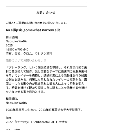
.
お問い合わせ
ご購入やご質問はお問い合わせをお願いいたします。
An ellipsis,somewhat narrow slit
和田 直祐
Naosuke WADA
2025
h1800 w700 d40
麻布、合板、クロム、ウレタン塗料
価格についてお問い合わせより
「グレージング」という個展技法を参照し、それを現代的な画
材に置き換えて制作。光と空間をテーマに高透明の樹脂系画材
を用いてレイヤーを構築し、透過効果による流動性を伴う絵画
の創出を試みる。何層にも重ねられたレイヤーの痕跡から、画
面の中に在る形や色が見え隠れし観る人によって印象を変え
る。時間を掛けて観たり探るように観ることを誘発する仕掛け
を内在させる事を目的とする。
和田 直祐
Naosuke WADA
1983年兵庫県に生まれ。2013年京都芸術大学大学院修了。
個展
2022 「Pathway」TEZUKAYAMA GALLERY/大阪
グレープ展