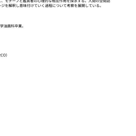
に、モチーフと鑑賞者の心理的な相互作用を探求する。人間の空間認
ージを解釈し意味付けていく過程について考察を展開している。
大学油画科卒業。
RCO）