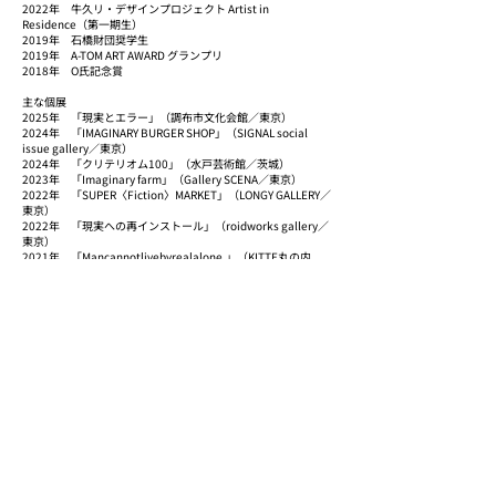
2022年 牛久リ・デザインプロジェクト Artist in
Residence（第一期生）
2019年 石橋財団奨学生
2019年 A-TOM ART AWARD グランプリ
2018年 O氏記念賞
主な個展
2025年 「現実とエラー」（調布市文化会館／東京）
2024年 「IMAGINARY BURGER SHOP」（SIGNAL social
issue gallery／東京）
2024年 「クリテリオム100」（水戸芸術館／茨城）
2023年 「Imaginary farm」（Gallery SCENA／東京）
2022年 「SUPER〈Fiction〉MARKET」（LONGY GALLERY／
東京）
2022年 「現実への再インストール」（roidworks gallery／
東京）
2021年 「Mancannotlivebyrealalone.」（KITTE丸の内
REAL by ArtSticker／東京）
2021年 「sampling theorem」（Montblanc 銀座／東京）
2021年 「曖昧とのランデブー」（コートヤードHIROO／東
京）