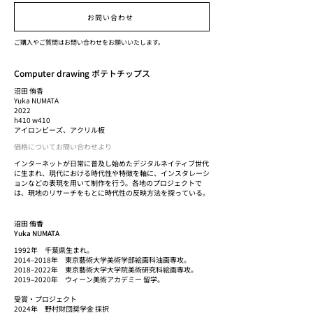
お問い合わせ
ご購入やご質問はお問い合わせをお願いいたします。
Computer drawing ポテトチップス
沼田 侑香
Yuka NUMATA
2022
h410 w410
アイロンビーズ、アクリル板
価格についてお問い合わせより
インターネットが日常に普及し始めたデジタルネイティブ世代
に生まれ、現代における時代性や特徴を軸に、インスタレーシ
ョンなどの表現を用いて制作を行う。各地のプロジェクトで
は、現地のリサーチをもとに時代性の反映方法を探っている。
沼田 侑香
Yuka NUMATA
1992年 千葉県生まれ。
2014–2018年 東京藝術大学美術学部絵画科油画専攻。
2018–2022年 東京藝術大学大学院美術研究科絵画専攻。
2019–2020年 ウィーン美術アカデミー 留学。
受賞・プロジェクト
2024年 野村財団奨学金 採択