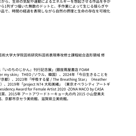
ながら、生命の気配や運動によるエネルギーを想起させる作品を手が
から1列ずつ描いた無数のドットと、手作業によって生じる揺らぎや
作品で、時間の経過を表現しながら自然の摂理と生命の存在を可視化
都造形芸術大学大学院芸術研究科芸術表現専攻修士課程総合造形領域 修
集『いのちのじかん』刊行記念展」(銀座蔦屋書店 FOAM
nder my skin」 THEO /ソウル、韓国）、2024年「今日生きることを
2023年「呼吸する星 / The Breathing Star」（Heather
メリカ）、2019年「project N74 大和美緒」（東京オペラシティ アートギ
 Award for Female Artist 2020 -ZONA MACO by CASA
山口裕美賞、2015年 アートアワードトーキョー丸の内 2015 小山登美夫
館、京都市京セラ美術館、滋賀県立美術館。