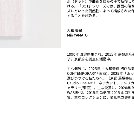
点（ドット）や曲線を自らの手で反復し
ける。「DOT」シリーズでは、画面の端
ズレといった偶然性によって構成された
することを試みる。
大和 美緒
Mio YAMATO
1990年 滋賀県生まれ。2015年 京
了。京都府を拠点に活動中。
主な個展に、2025年 「大和美緒 初作品
CONTEMPORARY / 東京)、2025年「U
選びつづける私たちへ」（京都 蔦屋書店 /京都）、
Gaudio Fine Art /コネチカット、ア
ャラリー/東京）。主な受賞に、2020年 Residency
WABI財団、2015年 CAF 賞 2015 
賞。主なコレクションに、愛知県立美術