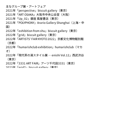
主なグループ展・アートフェア
2021年「perspective」biscuit gallery（東京）
2021年「ART OSAKA」大阪市中央公会堂（大阪）
2021年「Up_02」銀座 蔦屋書店（東京）
2021年「POLYPHONY」Arario Gallery Shanghai（上海・中
国）
2022年「exhibition from shu」biscuit gallery（東京）
2022年「grid」biscuit gallery（東京）
2022年「ARTISTS’ FAIR KYOTO 2022」京都文化博物館別館
（京都）
2022年「humarishclub exhibition」humarishclub（マカ
オ）
2022年「現代茶の湯スタイル展 ― enishi Vol.12」西武渋谷
（東京）
2022年「3331 ART FAIR」アーツ千代田3331（東京）
2023年「grid2」biscuit gallery（東京）
受賞歴
2021年「WATOWA ART AWARD 2021」小松隆宏賞
2021年「2020年度 京都芸術大学大学院修了展」大学院賞
2020年「シェル美術賞 2020」入選