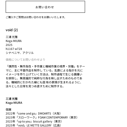
お問い合わせ
ご購入やご質問はお問い合わせをお願いいたします。
void (2)
三浦 光雅
Koga MIURA
2025
h1167 w728
シナベニヤ、アクリル
価格についてお問い合わせより
「偶然性・無作為性・手作業と機械作業の境界・労働」をテー
マに、主に平面作品を制作し ている。乱数による指示を元に
イメージを作り上げていく方法は、制作過程で生じる躊躇い
を排除し、無意識的で純粋な行為を映し出すためのものであ
る。機械的に引かれた線にも固 有の表情が生まれるように、
淡々とした日常を見つめ直すために制作する。
三浦 光雅
Koga MIURA
個展
2022年「come and go」DMOARTS（大阪）
2023年「スローワーク」FOAM CONTEMPORARY（東京）
2023年「up to you」biscuit gallery（東京）
2025年「void」LE METTE GALLERY（広島）